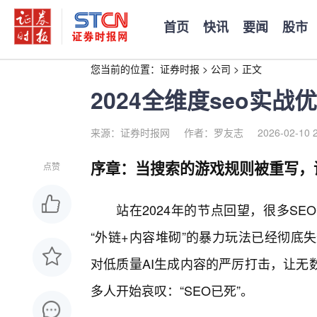
首页
快讯
要闻
股市
您当前的位置：
证券时报
>
公司
>
正文
2024全维度seo实战
来源：证券时报网
作者：罗友志
2026-02-10 
序章：当搜索的游戏规则被重写，
点赞
站在2024年的节点回望，很多S
“外链+内容堆砌”的暴力玩法已经彻底失
对低质量AI生成内容的严厉打击，让无
多人开始哀叹：“SEO已死”。