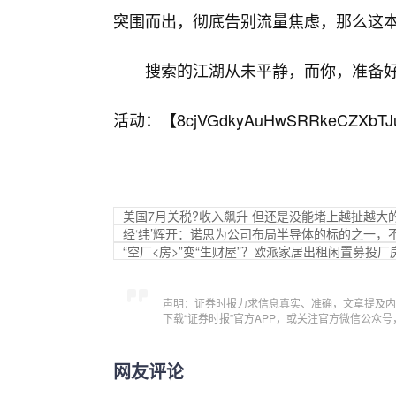
突围而出，彻底告别流量焦虑，那么这本
搜索的江湖从未平静，而你，准备
活动：【
8cjVGdkyAuHwSRRkeCZXbTJ
美国7月关税?收入飙升 但还是没能堵上越扯越大
经‘纬’辉开：诺思为公司布局半导体的标的之一，
“空厂<房>”变“生财屋”？欧派家居出租闲置募投厂
声明：证券时报力求信息真实、准确，文章提及内
下载“证券时报”官方APP，或关注官方微信公众
网友评论